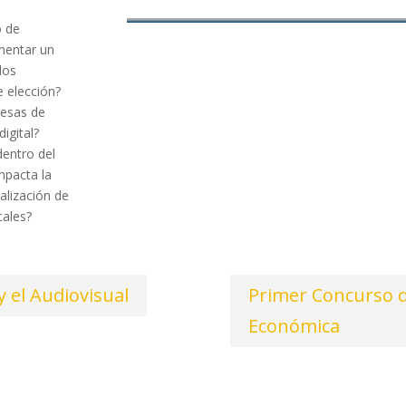
o de
mentar un
los
e elección?
resas de
igital?
dentro del
mpacta la
alización de
cales?
y el Audiovisual
Primer Concurso d
Económica