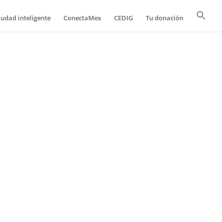
iudad inteligente
ConectaMex
CEDIG
Tu donación