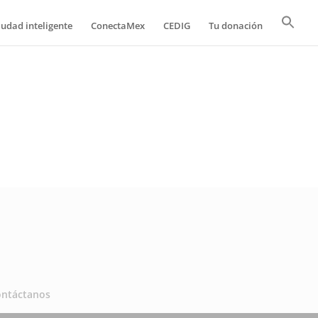
iudad inteligente
ConectaMex
CEDIG
Tu donación
ontáctanos