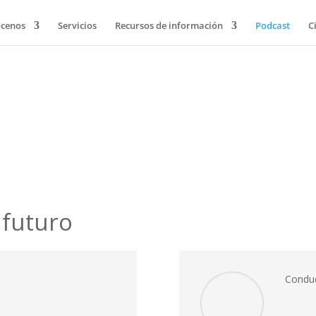
cenos
Servicios
Recursos de información
Podcast
C
 futuro
Condu