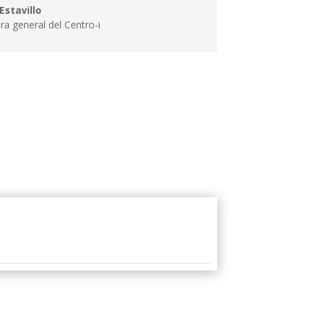
Estavillo
ra general del Centro-i
Queremos que estos temas sean parte de la
conversación cotidiana.
Con tu apoyo, podremos ampliar el alcance
de nuestro podcast.