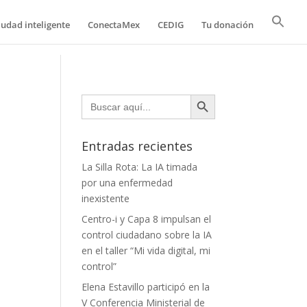
iudad inteligente
ConectaMex
CEDIG
Tu donación
Botón de búsqueda
Buscar:
Entradas recientes
La Silla Rota: La IA timada
por una enfermedad
inexistente
Centro-i y Capa 8 impulsan el
control ciudadano sobre la IA
en el taller “Mi vida digital, mi
control”
Elena Estavillo participó en la
V Conferencia Ministerial de