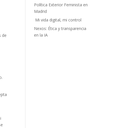
Política Exterior Feminista en
s
Madrid
Mi vida digital, mi control
Nexos: Ética y transparencia
en la IA
s de
o.
epta
i
se