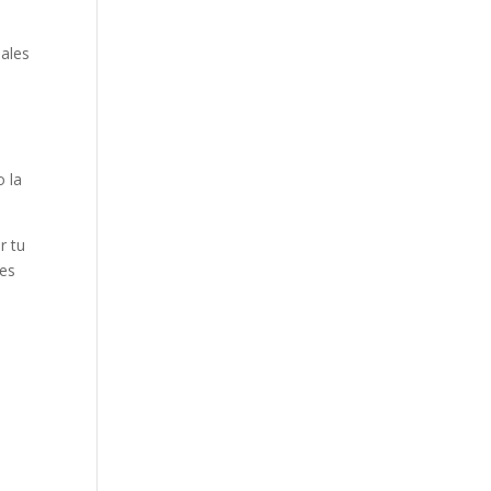
nales
o la
r tu
nes