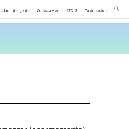
iudad inteligente
ConectaMex
CEDIG
Tu donación