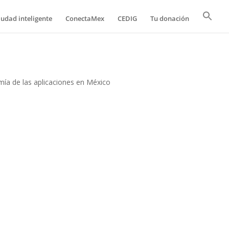
iudad inteligente
ConectaMex
CEDIG
Tu donación