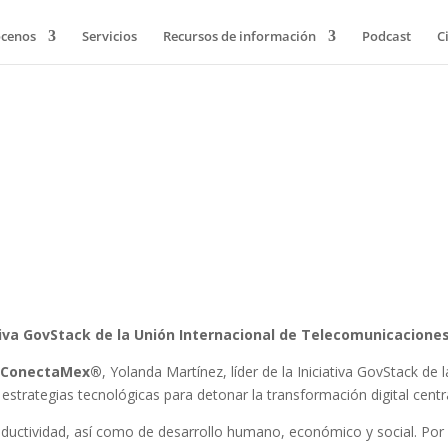
cenos
Servicios
Recursos de información
Podcast
C
ativa GovStack de la Unión Internacional de Telecomunicacione
n
ConectaMex®
, Yolanda Martínez, líder de la Iniciativa GovStack d
 estrategias tecnológicas para detonar la transformación digital centr
oductividad, así como de desarrollo humano, económico y social. Por 