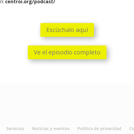
n:
centroi.org/podcast/
Escúchalo aquí
Ve el episodio completo
Servicios
Noticias y eventos
Política de privacidad
C