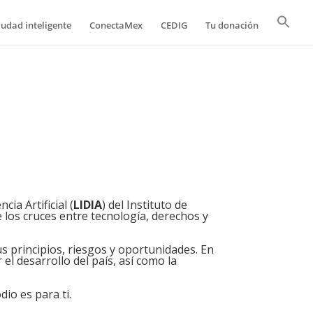
iudad inteligente
ConectaMex
CEDIG
Tu donación
ia Artificial (
LIDIA
) del Instituto de
los cruces entre tecnología, derechos y
us principios, riesgos y oportunidades. En
 el desarrollo del país, así como la
io es para ti.