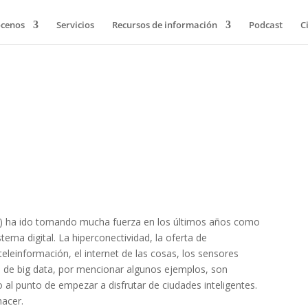
cenos
Servicios
Recursos de información
Podcast
C
ies) ha ido tomando mucha fuerza en los últimos años como
tema digital. La hiperconectividad, la oferta de
eleinformación, el internet de las cosas, los sensores
s de big data, por mencionar algunos ejemplos, son
al punto de empezar a disfrutar de ciudades inteligentes.
hacer.