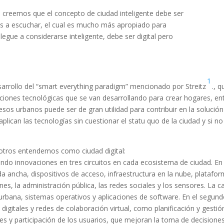
i creemos que el concepto de ciudad inteligente debe ser
 a escuchar, el cual es mucho más apropiado para
 llegue a considerarse inteligente, debe ser digital pero
1
esarrollo del “smart everything paradigm” mencionado por Streitz
., 
licaciones tecnológicas que se van desarrollando para crear hogares, en
esos urbanos puede ser de gran utilidad para contribuir en la soluci
plican las tecnologías sin cuestionar el statu quo de la ciudad y si n
otros entendemos como ciudad digital:
do innovaciones en tres circuitos en cada ecosistema de ciudad. En el 
ancha, dispositivos de acceso, infraestructura en la nube, plataform
s, la administración pública, las redes sociales y los sensores. La 
rbana, sistemas operativos y aplicaciones de software. En el segundo
digitales y redes de colaboración virtual, como planificación y gesti
les y participación de los usuarios, que mejoran la toma de decisiones