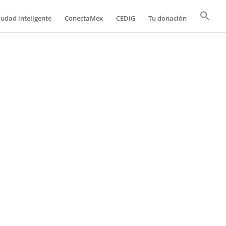
iudad inteligente
ConectaMex
CEDIG
Tu donación