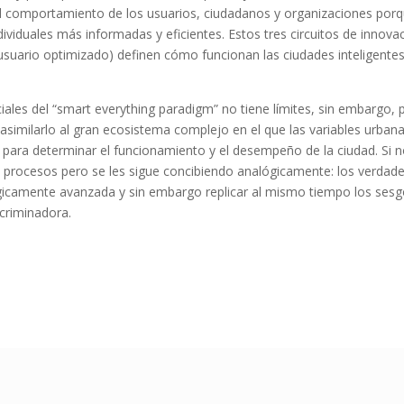
 el comportamiento de los usuarios, ciudadanos y organizaciones porque
ividuales más informadas y eficientes. Estos tres circuitos de innovac
suario optimizado) definen cómo funcionan las ciudades inteligent
ales del “smart everything paradigm” no tiene límites, sin embargo,
e asimilarlo al gran ecosistema complejo en el que las variables urba
e para determinar el funcionamiento y el desempeño de la ciudad. Si
los procesos pero se les sigue concibiendo analógicamente: los verda
icamente avanzada y sin embargo replicar al mismo tiempo los sesgos
scriminadora.