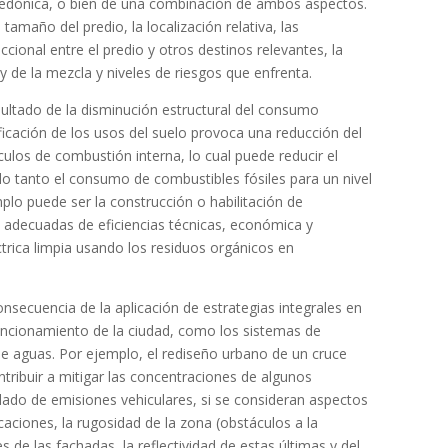
hedónica, o bien de una combinación de ambos aspectos.
 tamaño del predio, la localización relativa, las
eccional entre el predio y otros destinos relevantes, la
 y de la mezcla y niveles de riesgos que enfrenta.
ltado de la disminución estructural del consumo
ficación de los usos del suelo provoca una reducción del
culos de combustión interna, lo cual puede reducir el
lo tanto el consumo de combustibles fósiles para un nivel
mplo puede ser la construcción o habilitación de
 adecuadas de eficiencias técnicas, económica y
ctrica limpia usando los residuos orgánicos en
secuencia de la aplicación de estrategias integrales en
uncionamiento de la ciudad, como los sistemas de
 aguas. Por ejemplo, el rediseño urbano de un cruce
tribuir a mitigar las concentraciones de algunos
ado de emisiones vehiculares, si se consideran aspectos
aciones, la rugosidad de la zona (obstáculos a la
s de las fachadas, la reflectividad de estas últimas y del