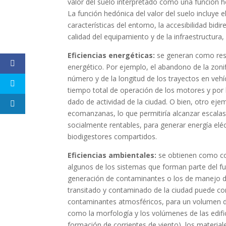
valor del suelo interpretado como una función 
La función hedónica del valor del suelo incluye el
características del entorno, la accesibilidad bidir
calidad del equipamiento y de la infraestructura,
Eficiencias energéticas:
se generan como resu
energético. Por ejemplo, el abandono de la zoni
número y de la longitud de los trayectos en vehí
tiempo total de operación de los motores y por 
dado de actividad de la ciudad. O bien, otro eje
ecomanzanas, lo que permitiría alcanzar escalas
socialmente rentables, para generar energía elé
biodigestores compartidos.
Eficiencias ambientales:
se obtienen como con
algunos de los sistemas que forman parte del f
generación de contaminantes o los de manejo de
transitado y contaminado de la ciudad puede con
contaminantes atmosféricos, para un volumen d
como la morfología y los volúmenes de las edific
formación de corrientes de viento), los materiale