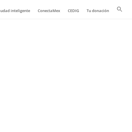
iudad inteligente
ConectaMex
CEDIG
Tu donación