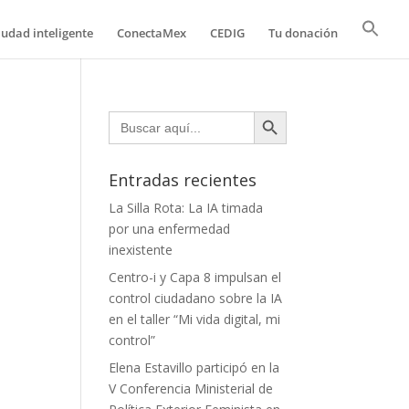
iudad inteligente
ConectaMex
CEDIG
Tu donación
Botón de búsqueda
Buscar:
Entradas recientes
La Silla Rota: La IA timada
por una enfermedad
inexistente
Centro-i y Capa 8 impulsan el
control ciudadano sobre la IA
en el taller “Mi vida digital, mi
control”
Elena Estavillo participó en la
V Conferencia Ministerial de