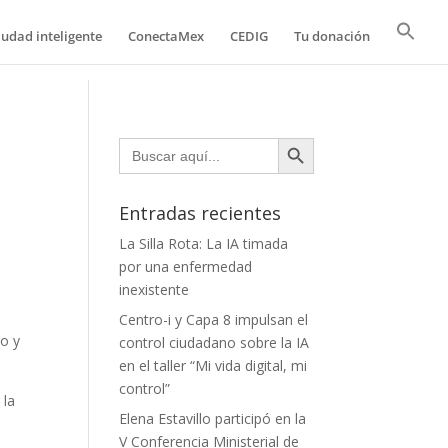
iudad inteligente
ConectaMex
CEDIG
Tu donación
Botón de búsqueda
Buscar:
Entradas recientes
La Silla Rota: La IA timada
por una enfermedad
inexistente
Centro-i y Capa 8 impulsan el
do y
control ciudadano sobre la IA
en el taller “Mi vida digital, mi
control”
 la
Elena Estavillo participó en la
V Conferencia Ministerial de