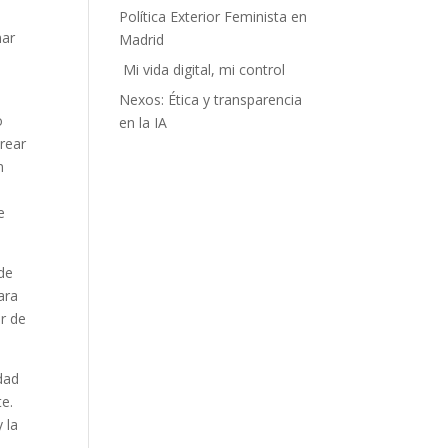
Política Exterior Feminista en
nar
Madrid
Mi vida digital, mi control
Nexos: Ética y transparencia
o
en la IA
crear
n
e
e
 de
ara
r de
dad
e.
 la