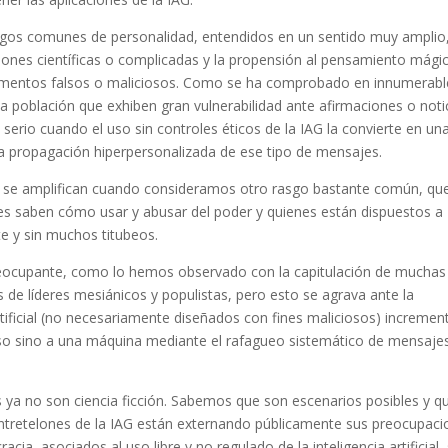
os comunes de personalidad, entendidos en un sentido muy amplio,
ciones científicas o complicadas y la propensión al pensamiento mági
rgumentos falsos o maliciosos. Como se ha comprobado en innumerabl
la población que exhiben gran vulnerabilidad ante afirmaciones o noti
 serio cuando el uso sin controles éticos de la IAG la convierte en un
a propagación hiperpersonalizada de ese tipo de mensajes.
 se amplifican cuando consideramos otro rasgo bastante común, qu
enes saben cómo usar y abusar del poder y quienes están dispuestos a
e y sin muchos titubeos.
ocupante, como lo hemos observado con la capitulación de muchas
 de líderes mesiánicos y populistas, pero esto se agrava ante la
artificial (no necesariamente diseñados con fines maliciosos) incremen
eso sino a una máquina mediante el rafagueo sistemático de mensaje
 ya no son ciencia ficción. Sabemos que son escenarios posibles y q
ntretelones de la IAG están externando públicamente sus preocupac
ia, asociados al uso libre y no regulado de la inteligencia artificial,