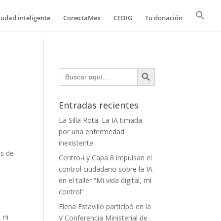
iudad inteligente
ConectaMex
CEDIG
Tu donación
Botón de búsqueda
Buscar:
Entradas recientes
La Silla Rota: La IA timada
por una enfermedad
inexistente
es de
Centro-i y Capa 8 impulsan el
control ciudadano sobre la IA
en el taller “Mi vida digital, mi
control”
Elena Estavillo participó en la
 ni
V Conferencia Ministerial de