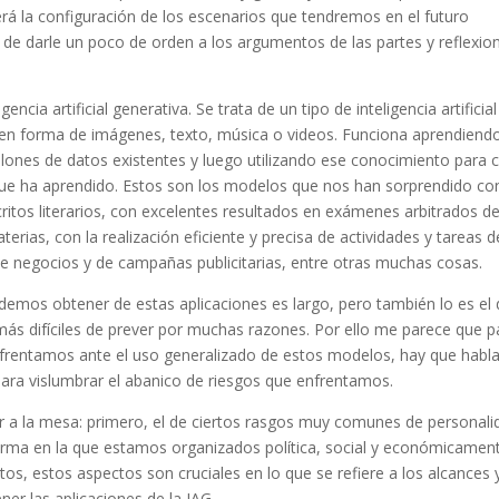
erá la configuración de los escenarios que tendremos en el futuro
 de darle un poco de orden a los argumentos de las partes y reflexio
cia artificial generativa. Se trata de un tipo de inteligencia artificial
 en forma de imágenes, texto, música o videos. Funciona aprendiend
illones de datos existentes y luego utilizando ese conocimiento para 
 que ha aprendido. Estos son los modelos que nos han sorprendido co
ritos literarios, con excelentes resultados en exámenes arbitrados d
erias, con la realización eficiente y precisa de actividades y tareas d
e negocios y de campañas publicitarias, entre otras muchas cosas.
podemos obtener de estas aplicaciones es largo, pero también lo es el
 más difíciles de prever por muchas razones. Por ello me parece que p
frentamos ante el uso generalizado de estos modelos, hay que habla
ara vislumbrar el abanico de riesgos que enfrentamos.
er a la mesa: primero, el de ciertos rasgos muy comunes de personali
orma en la que estamos organizados política, social y económicament
os, estos aspectos son cruciales en lo que se refiere a los alcances y
er las aplicaciones de la IAG.