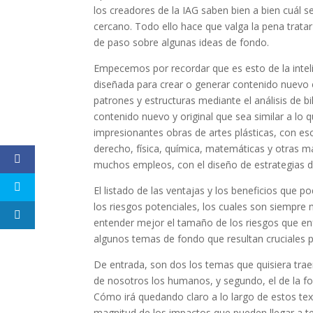
los creadores de la IAG saben bien a bien cuál s
cercano. Todo ello hace que valga la pena tratar
de paso sobre algunas ideas de fondo.
Empecemos por recordar que es esto de la inteligen
diseñada para crear o generar contenido nuevo
patrones y estructuras mediante el análisis de b
contenido nuevo y original que sea similar a lo
impresionantes obras de artes plásticas, con esc
derecho, física, química, matemáticas y otras mat
muchos empleos, con el diseño de estrategias d
El listado de las ventajas y los beneficios que 
los riesgos potenciales, los cuales son siempre
entender mejor el tamaño de los riesgos que en
algunos temas de fondo que resultan cruciales p
De entrada, son dos los temas que quisiera tra
de nosotros los humanos, y segundo, el de la f
Cómo irá quedando claro a lo largo de estos text
magnitud de los impactos que pueden llegar a ten