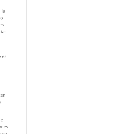
 la
co
es
cias
a
e es
ten
s
ue
iones
 son