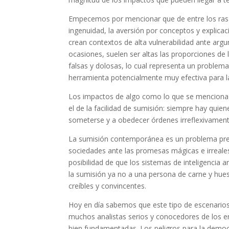
Empecemos por mencionar que de entre los rasg
ingenuidad, la aversión por conceptos y explica
crean contextos de alta vulnerabilidad ante a
ocasiones, suelen ser altas las proporciones de 
falsas y dolosas, lo cual representa un problema
herramienta potencialmente muy efectiva para l
Los impactos de algo como lo que se menciona
el de la facilidad de sumisión: siempre hay qui
someterse y a obedecer órdenes irreflexivament
La sumisión contemporánea es un problema pre
sociedades ante las promesas mágicas e irreales
posibilidad de que los sistemas de inteligencia 
la sumisión ya no a una persona de carne y hu
creíbles y convincentes.
Hoy en día sabemos que este tipo de escenarios
muchos analistas serios y conocedores de los e
bien fundamentadas. Los peligros para la democrac