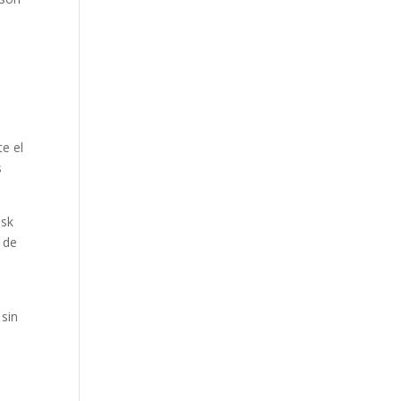
e el
s
usk
 de
 sin