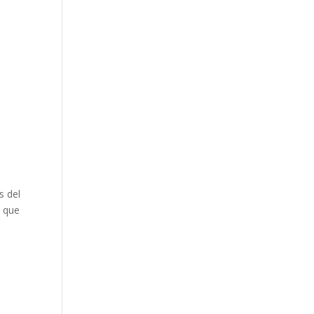
 del
a que