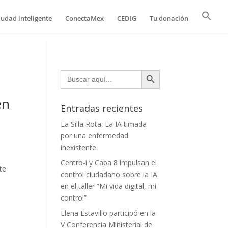
iudad inteligente
ConectaMex
CEDIG
Tu donación
Botón de búsqueda
Buscar:
en
Entradas recientes
La Silla Rota: La IA timada
por una enfermedad
inexistente
Centro-i y Capa 8 impulsan el
te
control ciudadano sobre la IA
en el taller “Mi vida digital, mi
control”
Elena Estavillo participó en la
V Conferencia Ministerial de