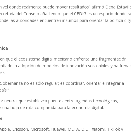
l nivel donde realmente puede mover resultados” afirmó Elena Estavill
secretaria del Consejo añadiendo que el CEDIG es un espacio donde s
onde las autoridades encuentren insumos para orientar la política digi
mica
on en que el ecosistema digital mexicano enfrenta una fragmentación
imitado la adopción de modelos de innovación sostenibles y ha frena
des.
“Gobernanza no es sólo regular; es coordinar, orientar e integrar a
país.”
or neutral que establezca puentes entre agendas tecnológicas,
ite una hoja de ruta compartida para la economía digital.
ve
 Apple, Ericsson, Microsoft, Huawei, META, DiDi, Xiaomi, TikTok y