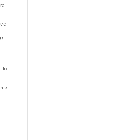
tro
tre
as
iado
en el
l