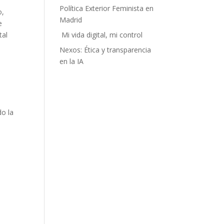
Política Exterior Feminista en
o,
Madrid
e
Mi vida digital, mi control
tal
Nexos: Ética y transparencia
en la IA
do la