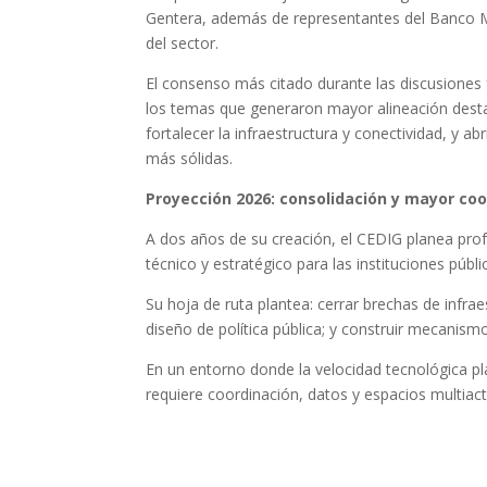
Gentera, además de representantes del Banco Mun
del sector.
El consenso más citado durante las discusiones f
los temas que generaron mayor alineación destac
fortalecer la infraestructura y conectividad, y a
más sólidas.
Proyección 2026: consolidación y mayor coo
A dos años de su creación, el CEDIG planea prof
técnico y estratégico para las instituciones públ
Su hoja de ruta plantea: cerrar brechas de infraes
diseño de política pública; y construir mecanis
En un entorno donde la velocidad tecnológica pla
requiere coordinación, datos y espacios multiac