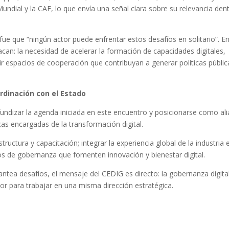
dial y la CAF, lo que envía una señal clara sobre su relevancia den
ue que “ningún actor puede enfrentar estos desafíos en solitario”. En
an: la necesidad de acelerar la formación de capacidades digitales,
brir espacios de cooperación que contribuyan a generar políticas públic
rdinación con el Estado
undizar la agenda iniciada en este encuentro y posicionarse como al
icas encargadas de la transformación digital.
tructura y capacitación; integrar la experiencia global de la industria 
mos de gobernanza que fomenten innovación y bienestar digital.
ntea desafíos, el mensaje del CEDIG es directo: la gobernanza digita
tor para trabajar en una misma dirección estratégica.