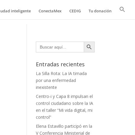
iudad inteligente
ConectaMex
CEDIG
Tu donación
Botón de búsqueda
Buscar:
Entradas recientes
La Silla Rota: La IA timada
por una enfermedad
inexistente
Centro-i y Capa 8 impulsan el
control ciudadano sobre la IA
en el taller “Mi vida digital, mi
control”
Elena Estavillo participó en la
V Conferencia Ministerial de