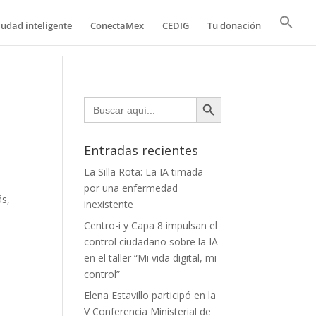
iudad inteligente
ConectaMex
CEDIG
Tu donación
Botón de búsqueda
Buscar:
Entradas recientes
La Silla Rota: La IA timada
por una enfermedad
ás,
inexistente
Centro-i y Capa 8 impulsan el
control ciudadano sobre la IA
en el taller “Mi vida digital, mi
control”
Elena Estavillo participó en la
V Conferencia Ministerial de