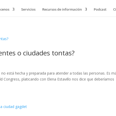
cenos
Servicios
Recursos de información
Podcast
C
entes o ciudades tontas?
i no está hecha y preparada para atender a todas las personas. Es m
ld Congress, platicando con Elena Estavillo nos dice que deberíamos