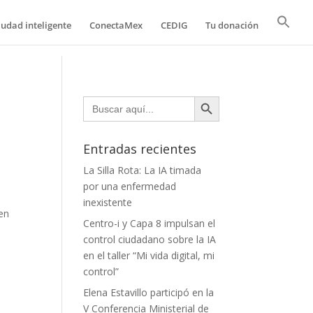
iudad inteligente
ConectaMex
CEDIG
Tu donación
Botón de búsqueda
Buscar:
Entradas recientes
La Silla Rota: La IA timada
por una enfermedad
inexistente
len
Centro-i y Capa 8 impulsan el
control ciudadano sobre la IA
en el taller “Mi vida digital, mi
control”
Elena Estavillo participó en la
V Conferencia Ministerial de