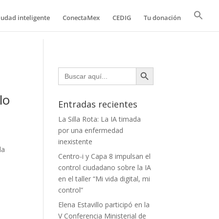
iudad inteligente
ConectaMex
CEDIG
Tu donación
Botón de búsqueda
Buscar:
lo
Entradas recientes
La Silla Rota: La IA timada
por una enfermedad
inexistente
la
Centro-i y Capa 8 impulsan el
control ciudadano sobre la IA
en el taller “Mi vida digital, mi
control”
Elena Estavillo participó en la
V Conferencia Ministerial de