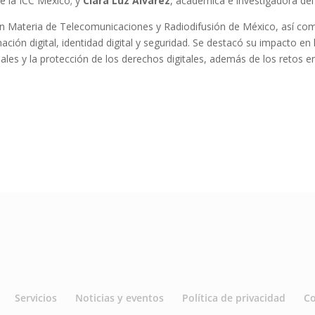
e la ICC México; y
Clara Luz Álvarez
, académica e investigadora del
 en Materia de Telecomunicaciones y Radiodifusión de México, así co
ón digital, identidad digital y seguridad. Se destacó su impacto en 
iales y la protección de los derechos digitales, además de los retos e
Servicios
Noticias y eventos
Política de privacidad
C