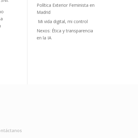
 SNI.
Política Exterior Feminista en
mo
Madrid
la
Mi vida digital, mi control
n
Nexos: Ética y transparencia
en la IA
ontáctanos