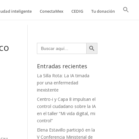
iudad inteligente
ConectaMex
CEDIG
Tu donación
Botón de búsqueda
rco
Buscar:
Entradas recientes
La Silla Rota: La IA timada
por una enfermedad
inexistente
Centro-i y Capa 8 impulsan el
control ciudadano sobre la IA
en el taller “Mi vida digital, mi
control”
Elena Estavillo participó en la
V Conferencia Ministerial de