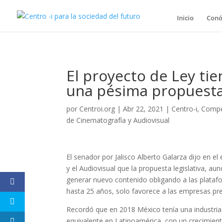
Inicio
Conó
El proyecto de Ley ti
una pésima propuesta
por
Centroi.org
|
Abr 22, 2021
|
Centro-i
,
Compe
de Cinematografía y Audiovisual
El senador por Jalisco Alberto Galarza dijo en e
y el Audiovisual que la propuesta legislativa, 
generar nuevo contenido obligando a las plataf
hasta 25 años, solo favorece a las empresas pr
Recordó que en 2018 México tenía una industria 
equivalente en Latinoamérica, con un crecimien