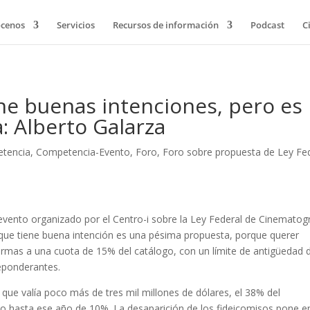
cenos
Servicios
Recursos de información
Podcast
C
ene buenas intenciones, pero es
: Alberto Galarza
tencia
,
Competencia-Evento
,
Foro
,
Foro sobre propuesta de Ley Fe
l evento organizado por el Centro-i sobre la Ley Federal de Cinematog
aunque tiene buena intención es una pésima propuesta, porque querer
ormas a una cuota de 15% del catálogo, con un límite de antigüedad 
eponderantes.
que valía poco más de tres mil millones de dólares, el 38% del
to hasta ese año de 10%. La desaparición de los fideicomisos pone e