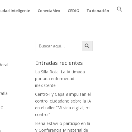
iudad inteligente
ConectaMex
CEDIG
Tu donación
Botón de búsqueda
Buscar:
Entradas recientes
deral
La Silla Rota: La IA timada
por una enfermedad
inexistente
rafía
Centro-i y Capa 8 impulsan el
control ciudadano sobre la IA
de
en el taller “Mi vida digital, mi
control”
Elena Estavillo participó en la
V Conferencia Ministerial de
n