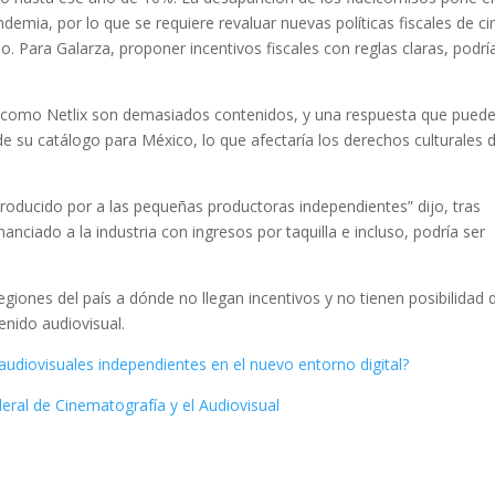
demia, por lo que se requiere revaluar nuevas políticas fiscales de ci
. Para Galarza, proponer incentivos fiscales con reglas claras, podrí
a como Netlix son demasiados contenidos, y una respuesta que pued
de su catálogo para México, lo que afectaría los derechos culturales 
roducido por a las pequeñas productoras independientes” dijo, tras
nciado a la industria con ingresos por taquilla e incluso, podría ser
ones del país a dónde no llegan incentivos y no tienen posibilidad 
enido audiovisual.
udiovisuales independientes en el nuevo entorno digital?
ral de Cinematografía y el Audiovisual