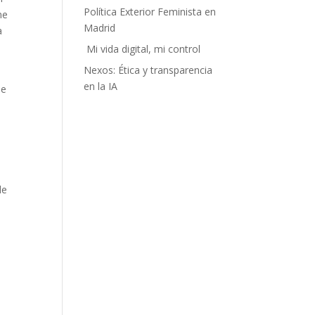
Política Exterior Feminista en
ne
Madrid
a
Mi vida digital, mi control
Nexos: Ética y transparencia
e
en la IA
de
de